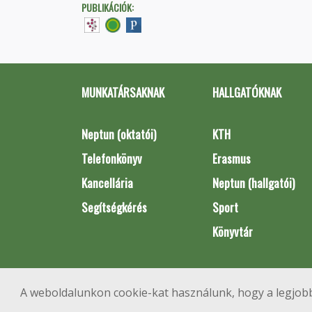
PUBLIKÁCIÓK:
MUNKATÁRSAKNAK
HALLGATÓKNAK
Neptun (oktatói)
KTH
Telefonkönyv
Erasmus
Kancellária
Neptun (hallgatói)
Segítségkérés
Sport
Könyvtár
A weboldalunkon cookie-kat használunk, hogy a legjobb
1111