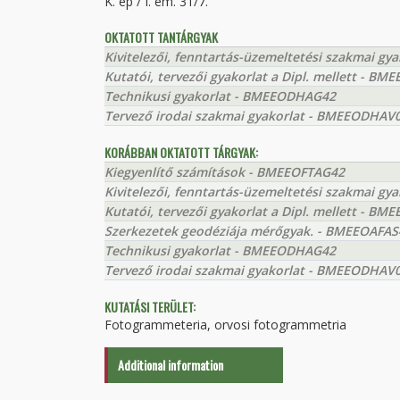
K. ép / I. em. 31/7.
OKTATOTT TANTÁRGYAK
Kivitelezői, fenntartás-üzemeltetési szakmai g
Kutatói, tervezői gyakorlat a Dipl. mellett - 
Technikusi gyakorlat - BMEEODHAG42
Tervező irodai szakmai gyakorlat - BMEEODHAV
KORÁBBAN OKTATOTT TÁRGYAK:
Kiegyenlítő számítások - BMEEOFTAG42
Kivitelezői, fenntartás-üzemeltetési szakmai g
Kutatói, tervezői gyakorlat a Dipl. mellett - 
Szerkezetek geodéziája mérőgyak. - BMEEOAFAS
Technikusi gyakorlat - BMEEODHAG42
Tervező irodai szakmai gyakorlat - BMEEODHAV
KUTATÁSI TERÜLET:
Fotogrammeteria, orvosi fotogrammetria
Additional information