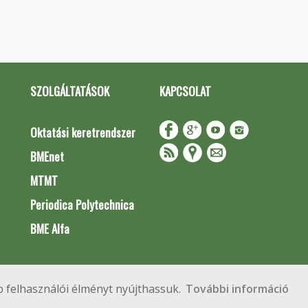
SZOLGÁLTATÁSOK
KAPCSOLAT
Oktatási keretrendszer
BMEnet
MTMT
Periodica Polytechnica
BME Alfa
Impresszum
Copyright © 2020 BME Építőmérnöki Kar
 felhasználói élményt nyújthassuk.
További információ
 Budapest, Műegyetem rkp. 3.
+36 1 463 3531
webmester@emk.bme