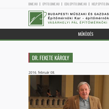
BME.HU
EPITO.BME.HU
EDU.EPITO.BME.HU
HELP.EPITO.B
BUDAPESTI MŰSZAKI ÉS GAZDA
Építőmérnöki Kar - építőmérnö
VÁSÁRHELYI PÁL ÉPÍTŐMÉRNÖKI
MŰKÖDÉS
DR. FEKETE KÁROLY
2016. február 08.