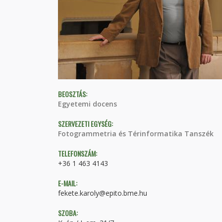
BEOSZTÁS:
Egyetemi docens
SZERVEZETI EGYSÉG:
Fotogrammetria és Térinformatika Tanszék
TELEFONSZÁM:
+36 1 463 4143
E-MAIL:
fekete.karoly@epito.bme.hu
SZOBA: