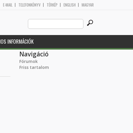
E-MAIL
TELEFONKÖNYV
TÉRKÉP
ENGLISH
MAGYAR
Search
Keresés űrlap
this
site
NOS INFORMÁCIÓK
Navigáció
Fórumok
Friss tartalom