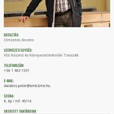
BEOSZTÁS:
Címzetes docens
SZERVEZETI EGYSÉG:
Vízi Közmű és Környezetmérnöki Tanszék
TELEFONSZÁM:
+36 1 463 1531
E-MAIL:
darabos.peter@emk.bme.hu
SZOBA:
K. ép / mf. 45/14.
OKTATOTT TANTÁRGYAK