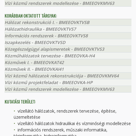
Vízi közmű rendszerek modellezése - BMEEOVKMV63
KORÁBBAN OKTATOTT TÁRGYAK:
Hálózat rekonstrukció I. - BMEEOVKTVSB
Hálózathidraulika - BMEEOVKTVS7
Információs rendszerek - BMEEOVKTVS8
Iszapkezelés - BMEEOVKTVSD
Közegészségügyi alapismeretek - BMEEOVKTVS3
Közműhálózatok tervezése - BMEEOVKA-H4
Közművek I. - BMEEOVKAT42
Közművek II. - BMEEOVKAI41
Vízi közmű hálózatok rekonstrukciója - BMEEOVKMV64
Vízi közmű projektfeladat - BMEEOVKA-HP
Vízi közmű rendszerek modellezése - BMEEOVKMV63
KUTATÁSI TERÜLET:
vízellátó hálózatok, rendszerek tervezése, építése,
üzemeltetése
vízellátó hálózatok hidraulikai és vízminőségi modellezése
információs rendszerek, műszaki informatika,
térinformatika, hidroinformatika