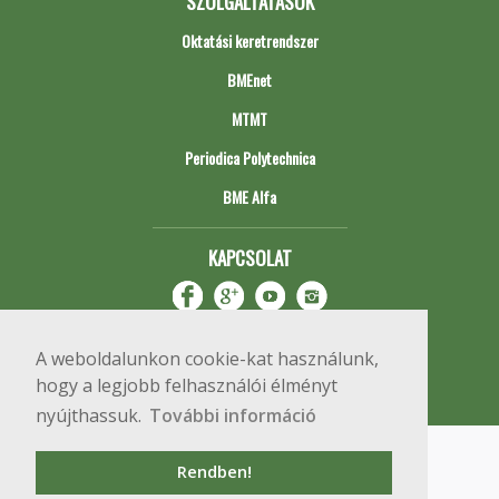
SZOLGÁLTATÁSOK
Oktatási keretrendszer
BMEnet
MTMT
Periodica Polytechnica
BME Alfa
KAPCSOLAT
A weboldalunkon cookie-kat használunk,
hogy a legjobb felhasználói élményt
nyújthassuk.
További információ
Impresszum
Copyright © 2020 BME Építőmérnöki Kar
Rendben!
1111 Budapest, Műegyetem rkp. 3.