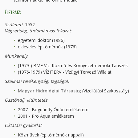
ÉLETRAJZ:
Született
: 1952
Végzettség, tudományos fokozat
:
egyetemi doktor (1986)
okleveles építőmérnök (1976)
Munkahely
:
(1979-) BME Vízi Közmű és Környezetmérnöki Tanszék
(1976-1979) VÍZITERV - Vízügyi Tervező Vállalat
Szakmai tevékenység
, tagságok
:
Magyar Hidrológiai Társaság
(Vízellátási Szakosztály)
Ösztöndíj, kitüntetés
:
2007 - Bogdánffy Ödön emlékérem
2001 - Pro Aqua emlékérem
Oktatási gyakorlat
:
Közművek (építőmérnök nappali)