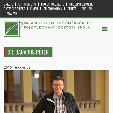
BME.HU
EPITO.BME.HU
EDU.EPITO.BME.HU
HELP.EPITO.BME.HU
OKTATÓI BELÉPÉS
E-MAIL
TELEFONKÖNYV
TÉRKÉP
ENGLISH
MAGYAR
VÁSÁRHELYI PÁL ÉPÍTŐMÉRNÖKI ÉS
FÖLDTUDOMÁNYI DOKTORI ISKOLA
DR. DARABOS PÉTER
2016. február 08.