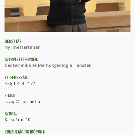
BEOSZTÁS:
Ny. mestertanár
SZERVEZETI EGYSÉG:
Geotechnika és Mérnökgeológia Tanszék
TELEFONSZÁM:
+36 1 463 2172
E-MAIL:
zczap@t-online.hu
SZOBA:
K. ép / mf. 10.
KONZULTÁCIÓS IDŐPONT: