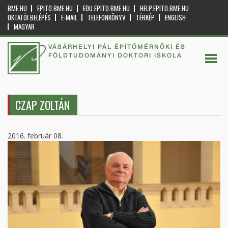
BME.HU
EPITO.BME.HU
EDU.EPITO.BME.HU
HELP.EPITO.BME.HU
OKTATÓI BELÉPÉS
E-MAIL
TELEFONKÖNYV
TÉRKÉP
ENGLISH
MAGYAR
VÁSÁRHELYI PÁL ÉPÍTŐMÉRNÖKI ÉS
FÖLDTUDOMÁNYI DOKTORI ISKOLA
CZAP ZOLTÁN
2016. február 08.