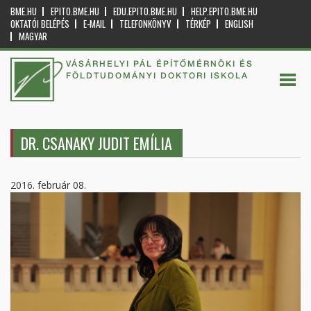
BME.HU
EPITO.BME.HU
EDU.EPITO.BME.HU
HELP.EPITO.BME.HU
OKTATÓI BELÉPÉS
E-MAIL
TELEFONKÖNYV
TÉRKÉP
ENGLISH
MAGYAR
VÁSÁRHELYI PÁL ÉPÍTŐMÉRNÖKI ÉS
FÖLDTUDOMÁNYI DOKTORI ISKOLA
DR. CSANAKY JUDIT EMÍLIA
2016. február 08.