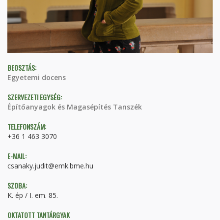
BEOSZTÁS:
Egyetemi docens
SZERVEZETI EGYSÉG:
Építőanyagok és Magasépítés Tanszék
TELEFONSZÁM:
+36 1 463 3070
E-MAIL:
csanaky.judit@emk.bme.hu
SZOBA:
K. ép / I. em. 85.
OKTATOTT TANTÁRGYAK