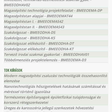
BMEEODHAV02
Magasépítési technológia projektfeladat - BMEEOEMA-DP
Magasépítéstan alapjai - BMEEOEMAT44
Magasépítéstan I. - BMEEOEMAS42
Magasépítéstan II. - BMEEOEMAS43
Szakdolgozat - BMEEODHA-DS
Szakdolgozat - BMEEODHA-KS
Szakdolgozat előkészítő - BMEEODHA-DT
Szakdolgozat előkészítő - BMEEODHA-KT
Tervező irodai szakmai gyakorlat - BMEEODHAV01
Többdimenziós projektelemzés - BMEEOEMA-D3
TDK KIÍRÁSOK
Modern magasépítési zsaluzási technológiák összehasonlító
elemzése
Nanotechnológiás hőszigetelések hatásának számítással és
méréssel történő igazolása
Természetes építőanyagok épületfizikai tulajdonságai és
korszerű rétegszerkezetei
Üreges és karosszéria jellegű szerkezetek hővezetési