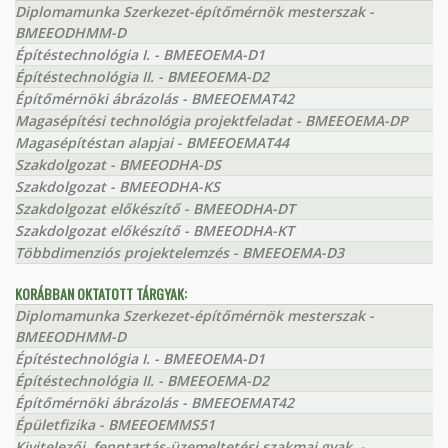
Diplomamunka Szerkezet-építőmérnök mesterszak -
BMEEODHMM-D
Építéstechnológia I. - BMEEOEMA-D1
Építéstechnológia II. - BMEEOEMA-D2
Építőmérnöki ábrázolás - BMEEOEMAT42
Magasépítési technológia projektfeladat - BMEEOEMA-DP
Magasépítéstan alapjai - BMEEOEMAT44
Szakdolgozat - BMEEODHA-DS
Szakdolgozat - BMEEODHA-KS
Szakdolgozat előkészítő - BMEEODHA-DT
Szakdolgozat előkészítő - BMEEODHA-KT
Többdimenziós projektelemzés - BMEEOEMA-D3
KORÁBBAN OKTATOTT TÁRGYAK:
Diplomamunka Szerkezet-építőmérnök mesterszak -
BMEEODHMM-D
Építéstechnológia I. - BMEEOEMA-D1
Építéstechnológia II. - BMEEOEMA-D2
Építőmérnöki ábrázolás - BMEEOEMAT42
Épületfizika - BMEEOEMMS51
Kivitelezői, fenntartás-üzemeltetési szakmai gyak. -