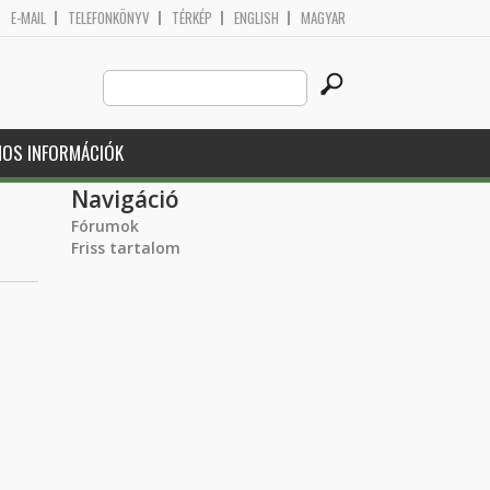
E-MAIL
TELEFONKÖNYV
TÉRKÉP
ENGLISH
MAGYAR
Search
Keresés űrlap
this
site
NOS INFORMÁCIÓK
Navigáció
Fórumok
Friss tartalom