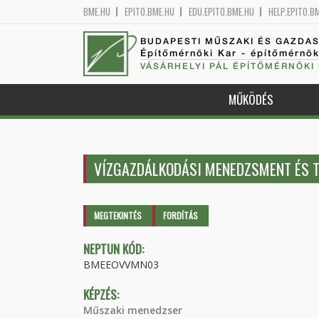
BME.HU
EPITO.BME.HU
EDU.EPITO.BME.HU
HELP.EPITO.B
BUDAPESTI MŰSZAKI ÉS GAZDA
Építőmérnöki Kar - építőmérnö
VÁSÁRHELYI PÁL ÉPÍTŐMÉRNÖKI
MŰKÖDÉS
VÍZGAZDÁLKODÁSI MENEDZSMENT ÉS 
Elsődleges fülek
MEGTEKINTÉS
(AKTÍV
FORDÍTÁS
FÜL)
NEPTUN KÓD:
BMEEOVVMN03
KÉPZÉS:
Műszaki menedzser