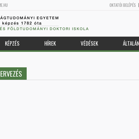
ME.HU
OKTATÓI BELÉPÉS
SÁGTUDOMÁNYI EGYETEM
k képzés 1782 óta
 ÉS FÖLDTUDOMÁNYI DOKTORI ISKOLA
KÉPZÉS
HÍREK
VÉDÉSEK
ÁLTALÁ
TERVEZÉS