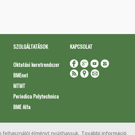
SZOLGÁLTATÁSOK
KAPCSOLAT
Oktatási keretrendszer
BMEnet
MTMT
Periodica Polytechnica
BME Alfa
Impresszum
Copyright © 2020 BME Építőmérnöki Kar
 felhasználói élményt nyújthassuk.
További információ