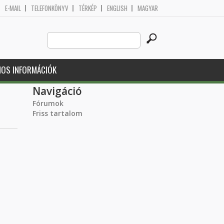
E-MAIL
TELEFONKÖNYV
TÉRKÉP
ENGLISH
MAGYAR
Search
Keresés űrlap
this
site
NOS INFORMÁCIÓK
Navigáció
Fórumok
Friss tartalom