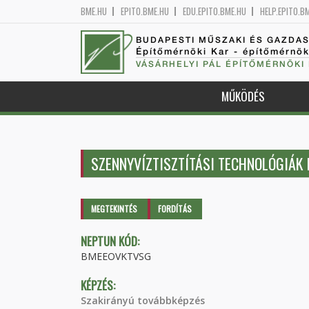
BME.HU
EPITO.BME.HU
EDU.EPITO.BME.HU
HELP.EPITO.B
BUDAPESTI MŰSZAKI ÉS GAZDA
Építőmérnöki Kar - építőmérnö
VÁSÁRHELYI PÁL ÉPÍTŐMÉRNÖKI
MŰKÖDÉS
SZENNYVÍZTISZTÍTÁSI TECHNOLÓGIÁK I
Elsődleges fülek
MEGTEKINTÉS
(AKTÍV
FORDÍTÁS
FÜL)
NEPTUN KÓD:
BMEEOVKTVSG
KÉPZÉS:
Szakirányú továbbképzés