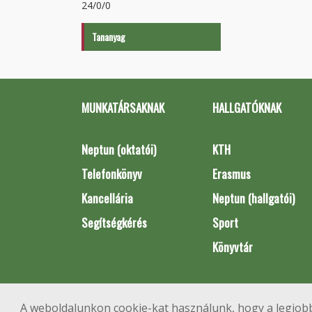
24/0/0
Tananyag
MUNKATÁRSAKNAK
HALLGATÓKNAK
Neptun (oktatói)
KTH
Telefonkönyv
Erasmus
Kancellária
Neptun (hallgatói)
Segítségkérés
Sport
Könyvtár
A weboldalunkon cookie-kat használunk, hogy a legjobb