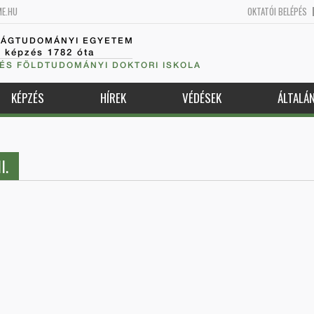
ME.HU
OKTATÓI BELÉPÉS
SÁGTUDOMÁNYI EGYETEM
k képzés 1782 óta
 ÉS FÖLDTUDOMÁNYI DOKTORI ISKOLA
KÉPZÉS
HÍREK
VÉDÉSEK
ÁLTALÁ
I.