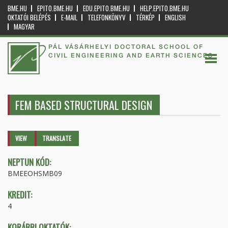
BME.HU
EPITO.BME.HU
EDU.EPITO.BME.HU
HELP.EPITO.BME.HU
OKTATÓI BELÉPÉS
E-MAIL
TELEFONKÖNYV
TÉRKÉP
ENGLISH
MAGYAR
PÁL VÁSÁRHELYI DOCTORAL SCHOOL OF
CIVIL ENGINEERING AND EARTH SCIENCES
FEM BASED STRUCTURAL DESIGN
Primary tabs
VIEW
(ACTIVE
TRANSLATE
TAB)
NEPTUN KÓD:
BMEEOHSMB09
KREDIT:
4
KORÁBBI OKTATÓK: