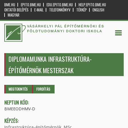
BME.HU
EPITO.BME.HU
EDU.EPITO.BME.HU
HELP.EPITO.BME.HU
OKTATÓI BELÉPÉS
E-MAIL
TELEFONKÖNYV
TÉRKÉP
ENGLISH
MAGYAR
VÁSÁRHELYI PÁL ÉPÍTŐMÉRNÖKI ÉS
FÖLDTUDOMÁNYI DOKTORI ISKOLA
DIPLOMAMUNKA INFRASTRUKTÚRA-
ÉPÍTŐMÉRNÖK MESTERSZAK
Elsődleges fülek
MEGTEKINTÉS
(AKTÍV
FORDÍTÁS
FÜL)
NEPTUN KÓD:
BMEEODHMV-D
KÉPZÉS:
Infrastruktúra-építőmérnök, MSc