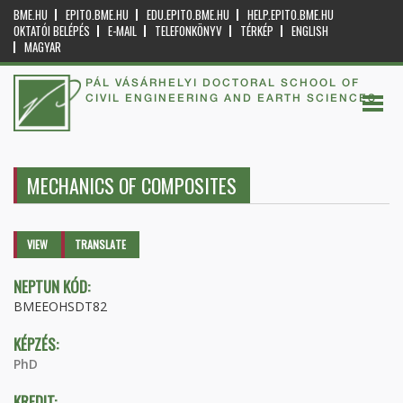
BME.HU
EPITO.BME.HU
EDU.EPITO.BME.HU
HELP.EPITO.BME.HU
OKTATÓI BELÉPÉS
E-MAIL
TELEFONKÖNYV
TÉRKÉP
ENGLISH
MAGYAR
PÁL VÁSÁRHELYI DOCTORAL SCHOOL OF
CIVIL ENGINEERING AND EARTH SCIENCES
MECHANICS OF COMPOSITES
Primary tabs
VIEW
(ACTIVE
TRANSLATE
TAB)
NEPTUN KÓD:
BMEEOHSDT82
KÉPZÉS:
PhD
KREDIT: