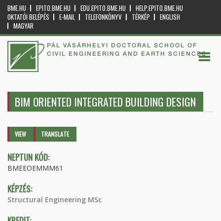
BME.HU
EPITO.BME.HU
EDU.EPITO.BME.HU
HELP.EPITO.BME.HU
OKTATÓI BELÉPÉS
E-MAIL
TELEFONKÖNYV
TÉRKÉP
ENGLISH
MAGYAR
PÁL VÁSÁRHELYI DOCTORAL SCHOOL OF
CIVIL ENGINEERING AND EARTH SCIENCES
BIM ORIENTED INTEGRATED BUILDING DESIGN
Primary tabs
VIEW
(ACTIVE
TRANSLATE
TAB)
NEPTUN KÓD:
BMEEOEMMM61
KÉPZÉS:
Structural Engineering MSc
KREDIT: