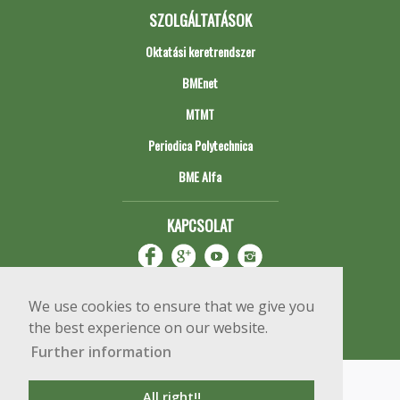
SZOLGÁLTATÁSOK
Oktatási keretrendszer
BMEnet
MTMT
Periodica Polytechnica
BME Alfa
KAPCSOLAT
We use cookies to ensure that we give you
the best experience on our website.
Further information
Impresszum
Copyright © 2020 BME Építőmérnöki Kar
All right!!