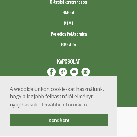
Oktatási keretrendszer
BMEnet
MTMT
Periodica Polytechnica
BME Alfa
KAPCSOLAT
A weboldalunkon cookie-kat használunk,
hogy a legjobb felhasználói élményt
nyújthassuk.
További információ
Impresszum
Copyright © 2020 BME Építőmérnöki Kar
Rendben!
1111 Budapest, Műegyetem rkp. 3.
+36 1 463 3531
webmester@emk.bme.hu