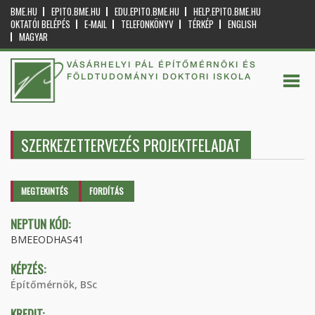
BME.HU
EPITO.BME.HU
EDU.EPITO.BME.HU
HELP.EPITO.BME.HU
OKTATÓI BELÉPÉS
E-MAIL
TELEFONKÖNYV
TÉRKÉP
ENGLISH
MAGYAR
VÁSÁRHELYI PÁL ÉPÍTŐMÉRNÖKI ÉS
FÖLDTUDOMÁNYI DOKTORI ISKOLA
SZERKEZETTERVEZÉS PROJEKTFELADAT
Elsődleges fülek
MEGTEKINTÉS
(AKTÍV
FORDÍTÁS
FÜL)
NEPTUN KÓD:
BMEEODHAS41
KÉPZÉS:
Építőmérnök, BSc
KREDIT: