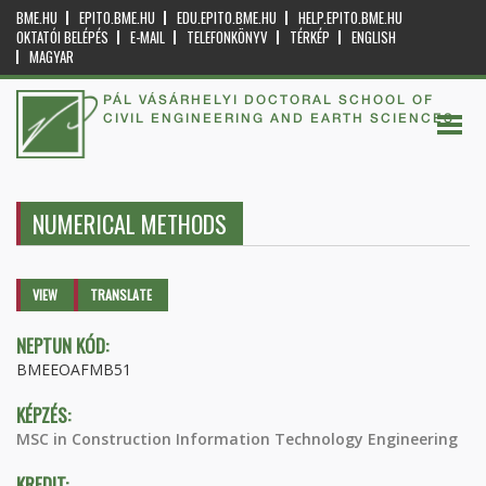
BME.HU
EPITO.BME.HU
EDU.EPITO.BME.HU
HELP.EPITO.BME.HU
OKTATÓI BELÉPÉS
E-MAIL
TELEFONKÖNYV
TÉRKÉP
ENGLISH
MAGYAR
PÁL VÁSÁRHELYI DOCTORAL SCHOOL OF
CIVIL ENGINEERING AND EARTH SCIENCES
NUMERICAL METHODS
Primary tabs
VIEW
(ACTIVE
TRANSLATE
TAB)
NEPTUN KÓD:
BMEEOAFMB51
KÉPZÉS:
MSC in Construction Information Technology Engineering
KREDIT: