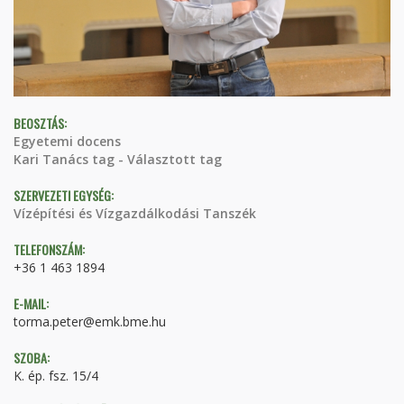
BEOSZTÁS:
Egyetemi docens
Kari Tanács tag - Választott tag
SZERVEZETI EGYSÉG:
Vízépítési és Vízgazdálkodási Tanszék
TELEFONSZÁM:
+36 1 463 1894
E-MAIL:
torma.peter@emk.bme.hu
SZOBA:
K. ép. fsz. 15/4