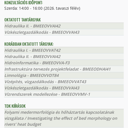
KONZULTÁCIÓS IDŐPONT:
Szerda: 14:00 - 16:00 (2026. tavaszi félév)
OKTATOTT TANTÁRGYAK
Hidraulika II. - BMEEOVVAI42
Vízkészletgazdálkodás - BMEEOVVAI43
KORÁBBAN OKTATOTT TÁRGYAK:
Hidraulika I. - BMEEOVVAT42
Hidraulika II. - BMEEOVVAI42
Hidroinformatika - BMEEOVVA-F3
Infrastruktúra tervezés projektfeladat - BMEEODHAI41
Limnológia - BMEEOVVDT84
Vízépítés, vízgazdálkodás - BMEEOVVAT43
Vízkészletgazdálkodás - BMEEOVVAI43
Vízrendszerek modellezése - BMEEOVVMV-1
TDK KIÍRÁSOK
Folyami medermorfológia és hőháztartás kapcsolatának
vizsgálata / Investigating the effect of bed morphology on
rivers’ heat budget