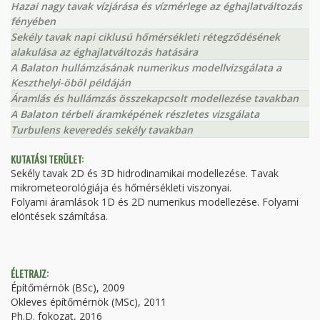
Hazai nagy tavak vízjárása és vízmérlege az éghajlatváltozás
fényében
Sekély tavak napi ciklusú hőmérsékleti rétegződésének
alakulása az éghajlatváltozás hatására
A Balaton hullámzásának numerikus modellvizsgálata a
Keszthelyi-öböl példáján
Áramlás és hullámzás összekapcsolt modellezése tavakban
A Balaton térbeli áramképének részletes vizsgálata
Turbulens keveredés sekély tavakban
KUTATÁSI TERÜLET:
Sekély tavak 2D és 3D hidrodinamikai modellezése. Tavak
mikrometeorológiája és hőmérsékleti viszonyai.
Folyami áramlások 1D és 2D numerikus modellezése. Folyami
elöntések számítása.
ÉLETRAJZ:
Építőmérnök (BSc), 2009
Okleves építőmérnök (MSc), 2011
Ph.D. fokozat, 2016