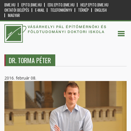
BME.HU
EPITO.BME.HU
EDU.EPITO.BME.HU
HELP.EPITO.BME.HU
OKTATÓI BELÉPÉS
E-MAIL
TELEFONKÖNYV
TÉRKÉP
ENGLISH
MAGYAR
VÁSÁRHELYI PÁL ÉPÍTŐMÉRNÖKI ÉS
FÖLDTUDOMÁNYI DOKTORI ISKOLA
DR. TORMA PÉTER
2016. február 08.