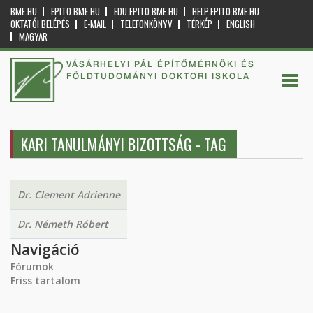
BME.HU
EPITO.BME.HU
EDU.EPITO.BME.HU
HELP.EPITO.BME.HU
OKTATÓI BELÉPÉS
E-MAIL
TELEFONKÖNYV
TÉRKÉP
ENGLISH
MAGYAR
VÁSÁRHELYI PÁL ÉPÍTŐMÉRNÖKI ÉS
FÖLDTUDOMÁNYI DOKTORI ISKOLA
KARI TANULMÁNYI BIZOTTSÁG - TAG
Dr. Clement Adrienne
Dr. Németh Róbert
Navigáció
Fórumok
Friss tartalom