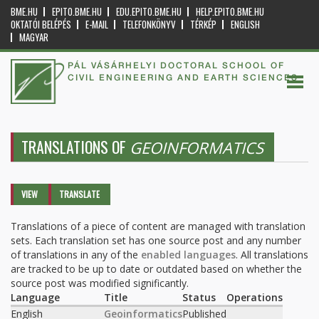
BME.HU
EPITO.BME.HU
EDU.EPITO.BME.HU
HELP.EPITO.BME.HU
OKTATÓI BELÉPÉS
E-MAIL
TELEFONKÖNYV
TÉRKÉP
ENGLISH
MAGYAR
PÁL VÁSÁRHELYI DOCTORAL SCHOOL OF
CIVIL ENGINEERING AND EARTH SCIENCES
TRANSLATIONS OF
GEOINFORMATICS
Primary tabs
VIEW
TRANSLATE
(ACTIVE
TAB)
Translations of a piece of content are managed with translation
sets. Each translation set has one source post and any number
of translations in any of the
enabled languages
. All translations
are tracked to be up to date or outdated based on whether the
source post was modified significantly.
Language
Title
Status
Operations
English
Geoinformatics
Published