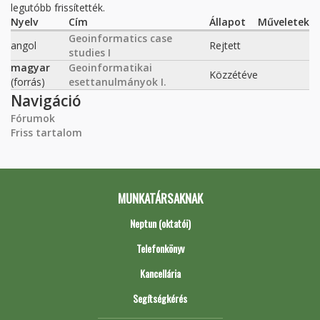
legutóbb frissítették.
Nyelv
Cím
Állapot
Műveletek
Geoinformatics case
angol
Rejtett
studies I
magyar
Geoinformatikai
Közzétéve
(forrás)
esettanulmányok I.
Navigáció
Fórumok
Friss tartalom
MUNKATÁRSAKNAK
Neptun (oktatói)
Telefonkönyv
Kancellária
Segítségkérés