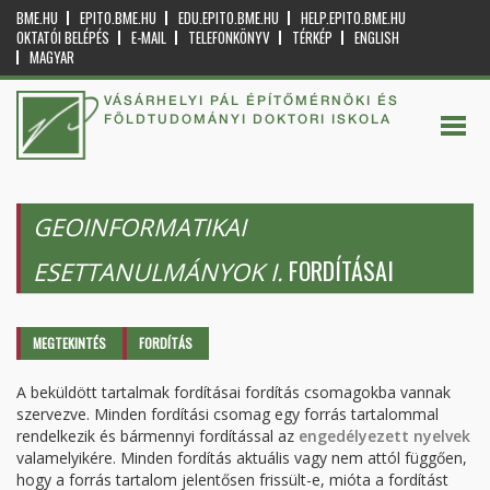
BME.HU
EPITO.BME.HU
EDU.EPITO.BME.HU
HELP.EPITO.BME.HU
OKTATÓI BELÉPÉS
E-MAIL
TELEFONKÖNYV
TÉRKÉP
ENGLISH
MAGYAR
VÁSÁRHELYI PÁL ÉPÍTŐMÉRNÖKI ÉS
FÖLDTUDOMÁNYI DOKTORI ISKOLA
GEOINFORMATIKAI
FORDÍTÁSAI
ESETTANULMÁNYOK I.
Elsődleges fülek
MEGTEKINTÉS
FORDÍTÁS
(AKTÍV
FÜL)
A beküldött tartalmak fordításai fordítás csomagokba vannak
szervezve. Minden fordítási csomag egy forrás tartalommal
rendelkezik és bármennyi fordítással az
engedélyezett nyelvek
valamelyikére. Minden fordítás aktuális vagy nem attól függően,
hogy a forrás tartalom jelentősen frissült-e, mióta a fordítást