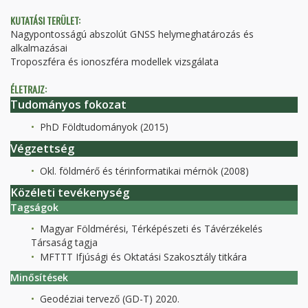
KUTATÁSI TERÜLET:
Nagypontosságú abszolút GNSS helymeghatározás és
alkalmazásai
Troposzféra és ionoszféra modellek vizsgálata
ÉLETRAJZ:
Tudományos fokozat
PhD Földtudományok (2015)
Végzettség
Okl. földmérő és térinformatikai mérnök (2008)
Közéleti tevékenység
Tagságok
Magyar Földmérési, Térképészeti és Távérzékelés
Társaság tagja
MFTTT Ifjúsági és Oktatási Szakosztály titkára
Minősítések
Geodéziai tervező (GD-T) 2020.