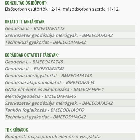
KONZULTÁCIÓS IDŐPONT:
Elsősorban csütörtök 12-14, másodsorban szerda 11-12
OKTATOTT TANTÁRGYAK
Geodézia II. - BMEEOAFAT42
Szerkezetek geodéziája mérőgyak. - BMEEOAFAS42
Technikusi gyakorlat - BMEEODHAG42
KORÁBBAN OKTATOTT TÁRGYAK:
Geodézia I. - BMEEOAFAT45
Geodézia II. - BMEEOAFAT42
Geodézia mérőgyakorlat - BMEEOAFAT43
Geodéziai alapmunkálatok - BMEEOAFA-I4
GNSS elmélete és alkalmazása - BMEEOAFMF-1
Mérnökgeodézia - BMEEOAFAG46
Szerkezetek geodéziája mérőgyak. - BMEEOAFAS42
Tanköri foglalkozás - BMEEODHAOFO
Technikusi gyakorlat - BMEEODHAG42
TDK KIÍRÁSOK
Budapesti magaspontok ellenőrző vizsgálata