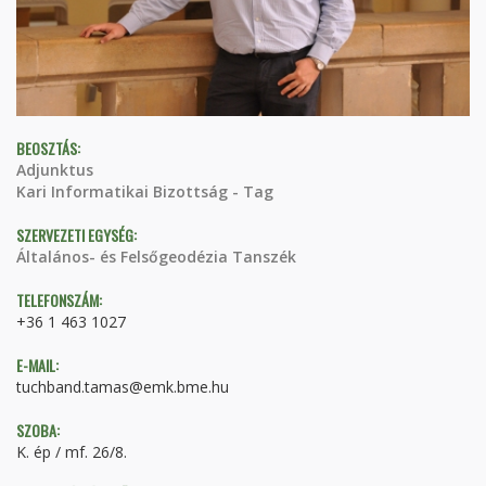
BEOSZTÁS:
Adjunktus
Kari Informatikai Bizottság - Tag
SZERVEZETI EGYSÉG:
Általános- és Felsőgeodézia Tanszék
TELEFONSZÁM:
+36 1 463 1027
E-MAIL:
tuchband.tamas@emk.bme.hu
SZOBA:
K. ép / mf. 26/8.