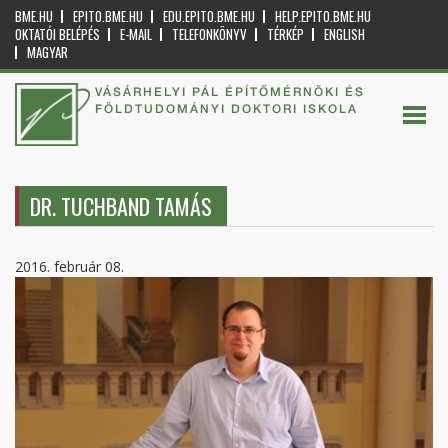
BME.HU
EPITO.BME.HU
EDU.EPITO.BME.HU
HELP.EPITO.BME.HU
OKTATÓI BELÉPÉS
E-MAIL
TELEFONKÖNYV
TÉRKÉP
ENGLISH
MAGYAR
VÁSÁRHELYI PÁL ÉPÍTŐMÉRNÖKI ÉS
FÖLDTUDOMÁNYI DOKTORI ISKOLA
DR. TUCHBAND TAMÁS
2016. február 08.