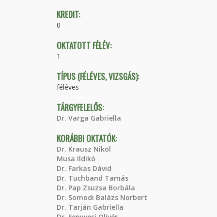
KREDIT:
0
OKTATOTT FÉLÉV:
1
TÍPUS (FÉLÉVES, VIZSGÁS):
féléves
TÁRGYFELELŐS:
Dr. Varga Gabriella
KORÁBBI OKTATÓK:
Dr. Krausz Nikol
Musa Ildikó
Dr. Farkas Dávid
Dr. Tuchband Tamás
Dr. Pap Zsuzsa Borbála
Dr. Somodi Balázs Norbert
Dr. Tarján Gabriella
Dr. Fenyvesi Olivér