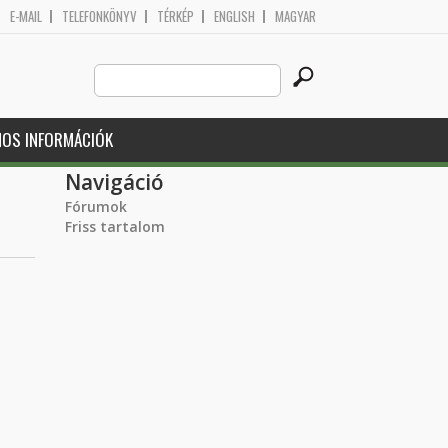
E-MAIL
TELEFONKÖNYV
TÉRKÉP
ENGLISH
MAGYAR
Search
Keresés űrlap
this
site
NOS INFORMÁCIÓK
Navigáció
Fórumok
Friss tartalom