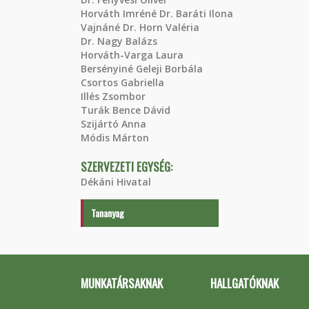
Horváth Imréné Dr. Baráti Ilona
Vajnáné Dr. Horn Valéria
Dr. Nagy Balázs
Horváth-Varga Laura
Bersényiné Geleji Borbála
Csortos Gabriella
Illés Zsombor
Turák Bence Dávid
Szijártó Anna
Módis Márton
SZERVEZETI EGYSÉG:
Dékáni Hivatal
Tananyag
MUNKATÁRSAKNAK
HALLGATÓKNAK