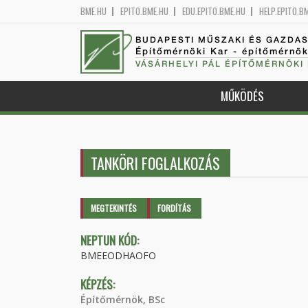
BME.HU
EPITO.BME.HU
EDU.EPITO.BME.HU
HELP.EPITO.B
BUDAPESTI MŰSZAKI ÉS GAZDA
Építőmérnöki Kar - építőmérnö
VÁSÁRHELYI PÁL ÉPÍTŐMÉRNÖKI
MŰKÖDÉS
TANKÖRI FOGLALKOZÁS
Elsődleges fülek
MEGTEKINTÉS
(AKTÍV
FORDÍTÁS
FÜL)
NEPTUN KÓD:
BMEEODHAOFO
KÉPZÉS:
Építőmérnök, BSc