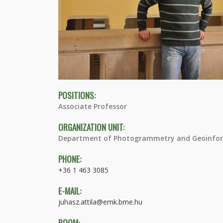
POSITIONS:
Associate Professor
ORGANIZATION UNIT:
Department of Photogrammetry and Geoinfor
PHONE:
+36 1 463 3085
E-MAIL:
juhasz.attila@emk.bme.hu
ROOM: