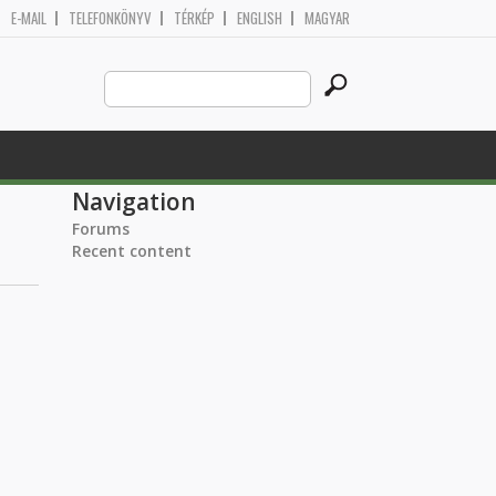
E-MAIL
TELEFONKÖNYV
TÉRKÉP
ENGLISH
MAGYAR
Search
Search form
this
site
Navigation
Forums
Recent content