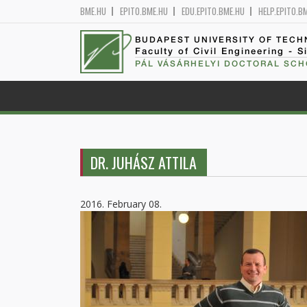
BME.HU
EPITO.BME.HU
EDU.EPITO.BME.HU
HELP.EPITO.B
BUDAPEST UNIVERSITY OF TEC
Faculty of Civil Engineering - S
PÁL VÁSÁRHELYI DOCTORAL SCH
DR. JUHÁSZ ATTILA
2016. February 08.