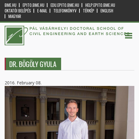
BME.HU
EPITO.BME.HU
EDU.EPITO.BME.HU
HELP.EPITO.BME.HU
OKTATÓI BELÉPÉS
E-MAIL
TELEFONKÖNYV
TÉRKÉP
ENGLISH
MAGYAR
PÁL VÁSÁRHELYI DOCTORAL SCHOOL OF
CIVIL ENGINEERING AND EARTH SCIENCES
DR. BÖGÖLY GYULA
2016. February 08.