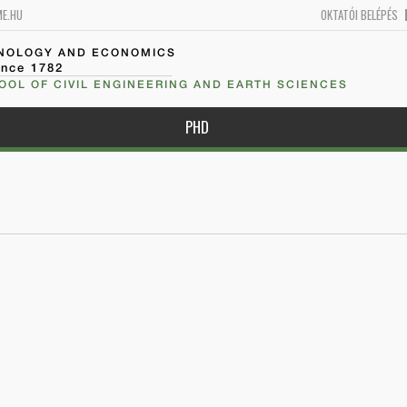
ME.HU
OKTATÓI BELÉPÉS
HNOLOGY AND ECONOMICS
ince 1782
OOL OF CIVIL ENGINEERING AND EARTH SCIENCES
PHD