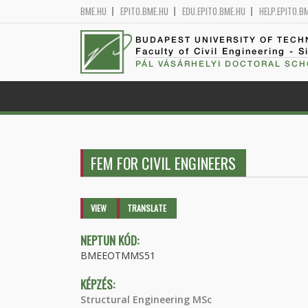
BME.HU
EPITO.BME.HU
EDU.EPITO.BME.HU
HELP.EPITO.B
BUDAPEST UNIVERSITY OF TEC
Faculty of Civil Engineering - S
PÁL VÁSÁRHELYI DOCTORAL SCH
FEM FOR CIVIL ENGINEERS
Primary tabs
VIEW
(ACTIVE
TRANSLATE
TAB)
NEPTUN KÓD:
BMEEOTMMS51
KÉPZÉS:
Structural Engineering MSc