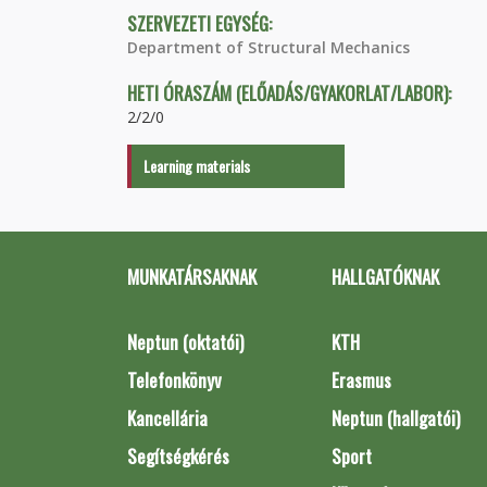
SZERVEZETI EGYSÉG:
Department of Structural Mechanics
HETI ÓRASZÁM (ELŐADÁS/GYAKORLAT/LABOR):
2/2/0
Learning materials
MUNKATÁRSAKNAK
HALLGATÓKNAK
Neptun (oktatói)
KTH
Telefonkönyv
Erasmus
Kancellária
Neptun (hallgatói)
Segítségkérés
Sport