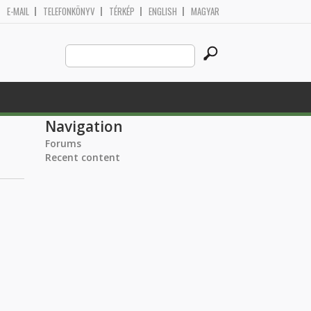
E-MAIL
TELEFONKÖNYV
TÉRKÉP
ENGLISH
MAGYAR
Search
Search form
this
site
Navigation
Forums
Recent content