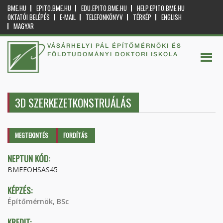
BME.HU
EPITO.BME.HU
EDU.EPITO.BME.HU
HELP.EPITO.BME.HU
OKTATÓI BELÉPÉS
E-MAIL
TELEFONKÖNYV
TÉRKÉP
ENGLISH
MAGYAR
VÁSÁRHELYI PÁL ÉPÍTŐMÉRNÖKI ÉS
FÖLDTUDOMÁNYI DOKTORI ISKOLA
3D SZERKEZETKONSTRUÁLÁS
Elsődleges fülek
MEGTEKINTÉS
(AKTÍV
FORDÍTÁS
FÜL)
NEPTUN KÓD:
BMEEOHSAS45
KÉPZÉS:
Építőmérnök, BSc
KREDIT: