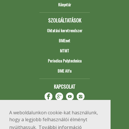
Könyvtár
SZOLGÁLTATÁSOK
Oktatási keretrendszer
BMEnet
MTMT
Periodica Polytechnica
BME Alfa
KAPCSOLAT
A weboldalunkon cookie-kat használunk,
hogy a legjobb felhasználói élményt
nyújthassuk.
További információ