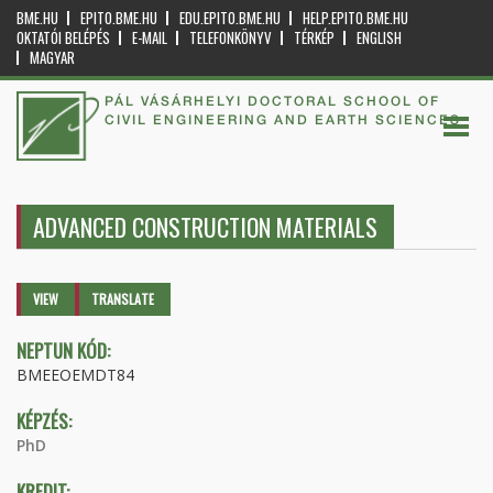
BME.HU
EPITO.BME.HU
EDU.EPITO.BME.HU
HELP.EPITO.BME.HU
OKTATÓI BELÉPÉS
E-MAIL
TELEFONKÖNYV
TÉRKÉP
ENGLISH
MAGYAR
PÁL VÁSÁRHELYI DOCTORAL SCHOOL OF
CIVIL ENGINEERING AND EARTH SCIENCES
ADVANCED CONSTRUCTION MATERIALS
Primary tabs
VIEW
(ACTIVE
TRANSLATE
TAB)
NEPTUN KÓD:
BMEEOEMDT84
KÉPZÉS:
PhD
KREDIT: