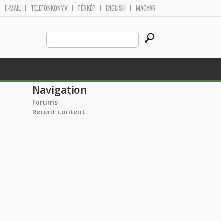
E-MAIL
TELEFONKÖNYV
TÉRKÉP
ENGLISH
MAGYAR
Search
Search form
this
site
Navigation
Forums
Recent content