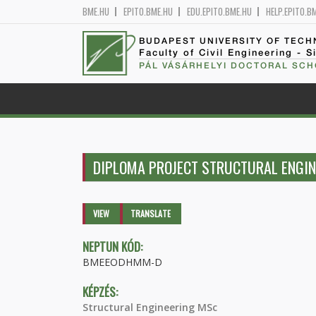
BME.HU
EPITO.BME.HU
EDU.EPITO.BME.HU
HELP.EPITO.B
BUDAPEST UNIVERSITY OF TEC
Faculty of Civil Engineering - S
PÁL VÁSÁRHELYI DOCTORAL SCH
DIPLOMA PROJECT STRUCTURAL ENGI
Primary tabs
VIEW
(ACTIVE
TRANSLATE
TAB)
NEPTUN KÓD:
BMEEODHMM-D
KÉPZÉS:
Structural Engineering MSc