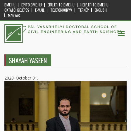
BME.HU
EPITO.BME.HU
EDU.EPITO.BME.HU
HELP.EPITO.BME.HU
OKTATÓI BELÉPÉS
E-MAIL
TELEFONKÖNYV
TÉRKÉP
ENGLISH
MAGYAR
PÁL VÁSÁRHELYI DOCTORAL SCHOOL OF
CIVIL ENGINEERING AND EARTH SCIENCES
SHAYAH YASEEN
2020. October 01.