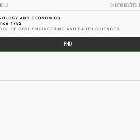
ME.HU
OKTATÓI BELÉPÉS
HNOLOGY AND ECONOMICS
ince 1782
OOL OF CIVIL ENGINEERING AND EARTH SCIENCES
PHD