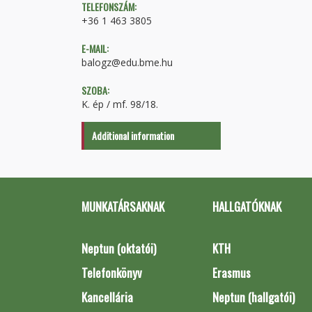
TELEFONSZÁM:
+36 1 463 3805
E-MAIL:
balogz@edu.bme.hu
SZOBA:
K. ép / mf. 98/18.
Additional information
MUNKATÁRSAKNAK
HALLGATÓKNAK
Neptun (oktatói)
KTH
Telefonkönyv
Erasmus
Kancellária
Neptun (hallgatói)