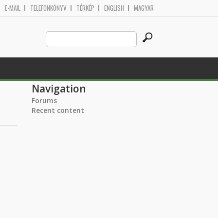
E-MAIL
TELEFONKÖNYV
TÉRKÉP
ENGLISH
MAGYAR
Search
Search form
this
site
Navigation
Forums
Recent content