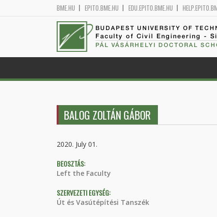
BME.HU
EPITO.BME.HU
EDU.EPITO.BME.HU
HELP.EPITO.B
BUDAPEST UNIVERSITY OF TEC
Faculty of Civil Engineering - S
PÁL VÁSÁRHELYI DOCTORAL SCH
BALOG ZOLTÁN GÁBOR
2020. July 01.
BEOSZTÁS:
Left the Faculty
SZERVEZETI EGYSÉG:
Út és Vasútépítési Tanszék