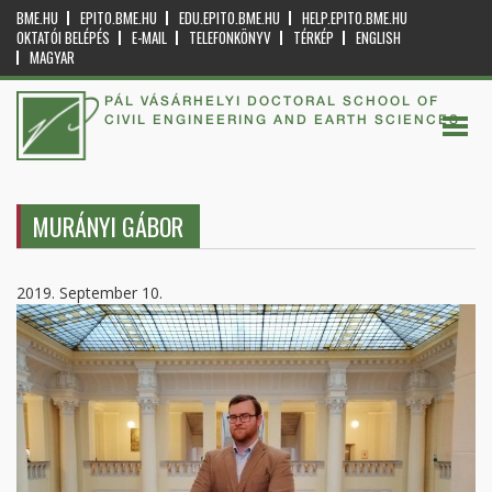
BME.HU
EPITO.BME.HU
EDU.EPITO.BME.HU
HELP.EPITO.BME.HU
OKTATÓI BELÉPÉS
E-MAIL
TELEFONKÖNYV
TÉRKÉP
ENGLISH
MAGYAR
PÁL VÁSÁRHELYI DOCTORAL SCHOOL OF
CIVIL ENGINEERING AND EARTH SCIENCES
MURÁNYI GÁBOR
2019. September 10.