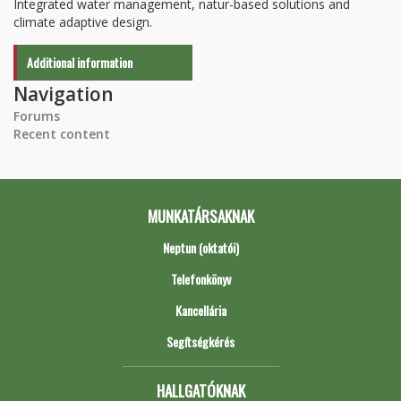
Integrated water management, natur-based solutions and
climate adaptive design.
Additional information
Navigation
Forums
Recent content
MUNKATÁRSAKNAK
Neptun (oktatói)
Telefonkönyv
Kancellária
Segítségkérés
HALLGATÓKNAK