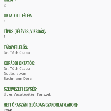
2
OKTATOTT FÉLÉV:
1
TÍPUS (FÉLÉVES, VIZSGÁS):
f
TÁRGYFELELŐS:
Dr. Tóth Csaba
KORÁBBI OKTATÓK:
Dr. Tóth Csaba
Dudás István
Bachmann Dóra
SZERVEZETI EGYSÉG:
Út és Vasútépítési Tanszék
HETI ÓRASZÁM (ELŐADÁS/GYAKORLAT/LABOR):
2/0/0