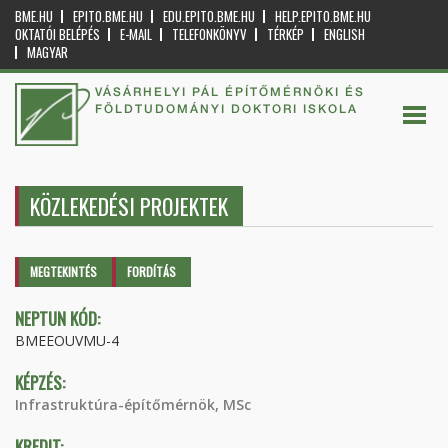
BME.HU
EPITO.BME.HU
EDU.EPITO.BME.HU
HELP.EPITO.BME.HU
OKTATÓI BELÉPÉS
E-MAIL
TELEFONKÖNYV
TÉRKÉP
ENGLISH
MAGYAR
VÁSÁRHELYI PÁL ÉPÍTŐMÉRNÖKI ÉS
FÖLDTUDOMÁNYI DOKTORI ISKOLA
KÖZLEKEDÉSI PROJEKTEK
Elsődleges fülek
MEGTEKINTÉS
(AKTÍV
FORDÍTÁS
FÜL)
NEPTUN KÓD:
BMEEOUVMU-4
KÉPZÉS:
Infrastruktúra-építőmérnök, MSc
KREDIT: