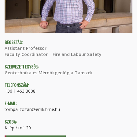
BEOSZTÁS:
Assistant Professor
Faculty Coordinator – Fire and Labour Safety
SZERVEZETI EGYSÉG:
Geotechnika és Mérnökgeológia Tanszék
TELEFONSZÁM:
+36 1 463 3008
E-MAIL:
tompai.zoltan@emk.bme.hu
SZOBA:
K. ép / mf. 20.