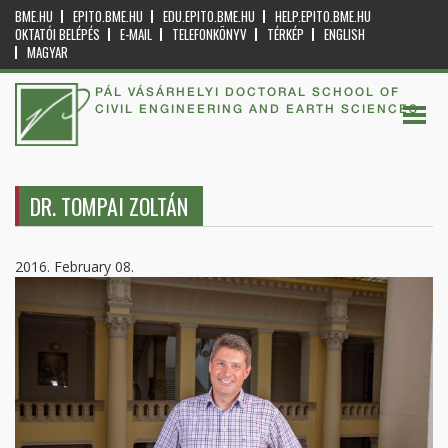
BME.HU
EPITO.BME.HU
EDU.EPITO.BME.HU
HELP.EPITO.BME.HU
OKTATÓI BELÉPÉS
E-MAIL
TELEFONKÖNYV
TÉRKÉP
ENGLISH
MAGYAR
PÁL VÁSÁRHELYI DOCTORAL SCHOOL OF
CIVIL ENGINEERING AND EARTH SCIENCES
DR. TOMPAI ZOLTÁN
2016. February 08.