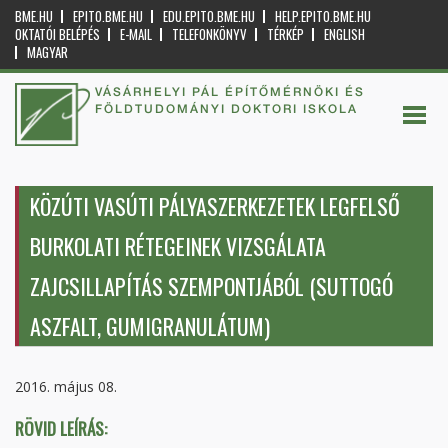
BME.HU
EPITO.BME.HU
EDU.EPITO.BME.HU
HELP.EPITO.BME.HU
OKTATÓI BELÉPÉS
E-MAIL
TELEFONKÖNYV
TÉRKÉP
ENGLISH
MAGYAR
VÁSÁRHELYI PÁL ÉPÍTŐMÉRNÖKI ÉS
FÖLDTUDOMÁNYI DOKTORI ISKOLA
KÖZÚTI VASÚTI PÁLYASZERKEZETEK LEGFELSŐ
BURKOLATI RÉTEGEINEK VIZSGÁLATA
ZAJCSILLAPÍTÁS SZEMPONTJÁBÓL (SUTTOGÓ
ASZFALT, GUMIGRANULÁTUM)
2016. május 08.
RÖVID LEÍRÁS: