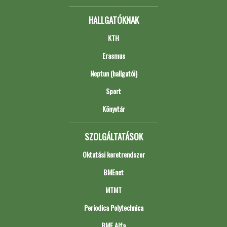
HALLGATÓKNAK
KTH
Erasmus
Neptun (hallgatói)
Sport
Könyvtár
SZOLGÁLTATÁSOK
Oktatási keretrendszer
BMEnet
MTMT
Periodica Polytechnica
BME Alfa