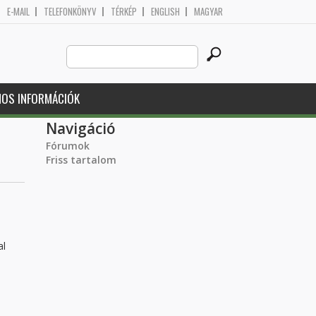
E-MAIL
TELEFONKÖNYV
TÉRKÉP
ENGLISH
MAGYAR
Search
Keresés űrlap
this
site
NOS INFORMÁCIÓK
Navigáció
Fórumok
Friss tartalom
al