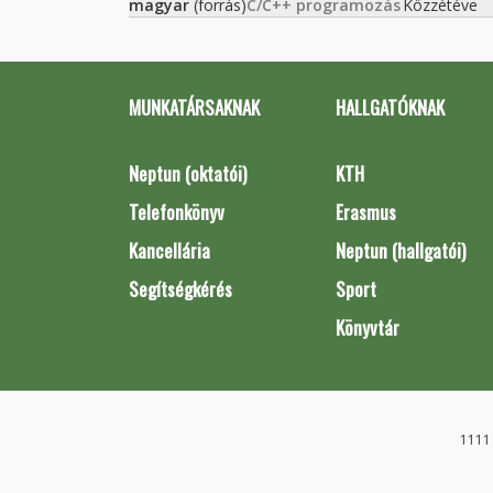
magyar
(forrás)
C/C++ programozás
Közzétéve
MUNKATÁRSAKNAK
HALLGATÓKNAK
Neptun (oktatói)
KTH
Telefonkönyv
Erasmus
Kancellária
Neptun (hallgatói)
Segítségkérés
Sport
Könyvtár
1111