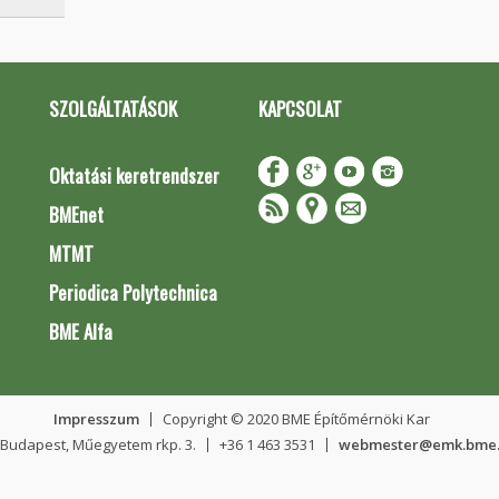
SZOLGÁLTATÁSOK
KAPCSOLAT
Oktatási keretrendszer
BMEnet
MTMT
Periodica Polytechnica
BME Alfa
Impresszum
Copyright © 2020 BME Építőmérnöki Kar
 Budapest, Műegyetem rkp. 3.
+36 1 463 3531
webmester@emk.bme