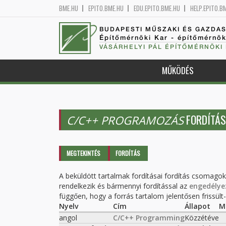
BME.HU
EPITO.BME.HU
EDU.EPITO.BME.HU
HELP.EPITO.B
BUDAPESTI MŰSZAKI ÉS GAZDA
Építőmérnöki Kar - építőmérnö
VÁSÁRHELYI PÁL ÉPÍTŐMÉRNÖKI
MŰKÖDÉS
FORDÍTÁS
C/C++ PROGRAMOZÁS
Elsődleges fülek
MEGTEKINTÉS
FORDÍTÁS
(AKTÍV
FÜL)
A beküldött tartalmak fordításai fordítás csomago
rendelkezik és bármennyi fordítással az
engedélye
függően, hogy a forrás tartalom jelentősen frissült-e
Nyelv
Cím
Állapot
M
angol
C/C++ Programming
Közzétéve