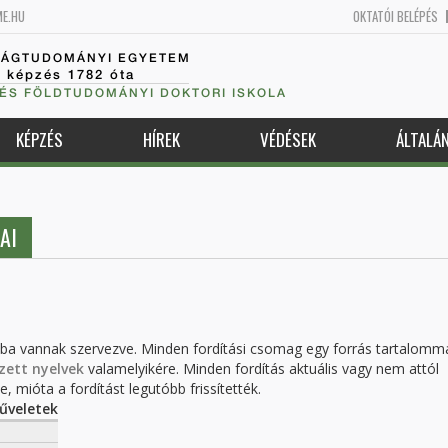
ME.HU
OKTATÓI BELÉPÉS
SÁGTUDOMÁNYI EGYETEM
k képzés 1782 óta
 ÉS FÖLDTUDOMÁNYI DOKTORI ISKOLA
KÉPZÉS
HÍREK
VÉDÉSEK
ÁLTALÁ
AI
kba vannak szervezve. Minden fordítási csomag egy forrás tartalomm
zett nyelvek
valamelyikére. Minden fordítás aktuális vagy nem attól
, mióta a fordítást legutóbb frissítették.
űveletek