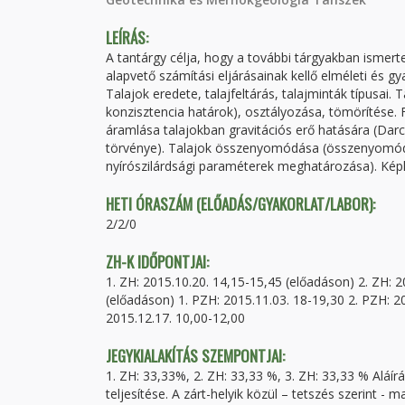
LEÍRÁS:
A tantárgy célja, hogy a további tárgyakban ismerte
alapvető számítási eljárásainak kellő elméleti és 
Talajok eredete, talajfeltárás, talajminták típusai.
konzisztencia határok), osztályozása, tömörítése. F
áramlása talajokban gravitációs erő hatására (Darc
törvénye). Talajok összenyomódása (összenyomódás 
nyírószilárdsági paraméterek meghatározása). Képlé
HETI ÓRASZÁM (ELŐADÁS/GYAKORLAT/LABOR):
2/2/0
ZH-K IDŐPONTJAI:
1. ZH: 2015.10.20. 14,15-15,45 (előadáson) 2. ZH: 
(előadáson) 1. PZH: 2015.11.03. 18-19,30 2. PZH: 2
2015.12.17. 10,00-12,00
JEGYKIALAKÍTÁS SZEMPONTJAI:
1. ZH: 33,33%, 2. ZH: 33,33 %, 3. ZH: 33,33 % Aláír
teljesítése. A zárt-helyik közül – tetszés szerint -