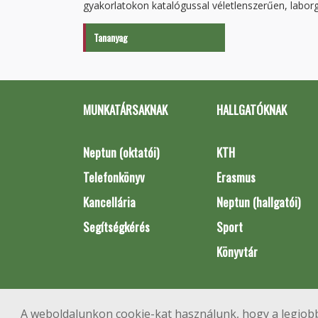
gyakorlatokon katalógussal véletlenszerűen, labor
Tananyag
MUNKATÁRSAKNAK
HALLGATÓKNAK
Neptun (oktatói)
KTH
Telefonkönyv
Erasmus
Kancellária
Neptun (hallgatói)
Segítségkérés
Sport
Könyvtár
A weboldalunkon cookie-kat használunk, hogy a legjobb