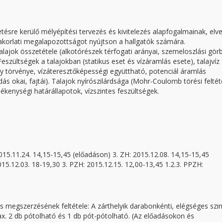
tésre kerülő mélyépítési tervezés és kivitelezés alapfogalmainak, elve
gyakorlati megalapozottságot nyújtson a hallgatók számára.
 Talajok összetétele (alkotórészek térfogati arányai, szemeloszlási gör
eszültségek a talajokban (statikus eset és vízáramlás esete), talajvíz
y törvénye, vízáteresztőképességi együttható, potenciál áramlás
okai, fajtái). Talajok nyírószilárdsága (Mohr-Coulomb törési feltéte
kenységi határállapotok, vízszintes feszültségek.
2015.11.24. 14,15-15,45 (előadáson) 3. ZH: 2015.12.08. 14,15-15,45
015.12.03. 18-19,30 3. PZH: 2015.12.15. 12,00-13,45 1.2.3. PPZH:
ás megszerzésének feltétele: A zárthelyik darabonkénti, elégséges szi
 max. 2 db pótolható és 1 db pót-pótolható. (Az előadásokon és