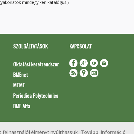
gyakorlatok mindegyikén katalógus.)
SZOLGÁLTATÁSOK
KAPCSOLAT
Oktatási keretrendszer
BMEnet
MTMT
Periodica Polytechnica
BME Alfa
Impresszum
Copyright © 2020 BME Építőmérnöki Kar
 felhasználói élményt nyújthassuk.
További információ