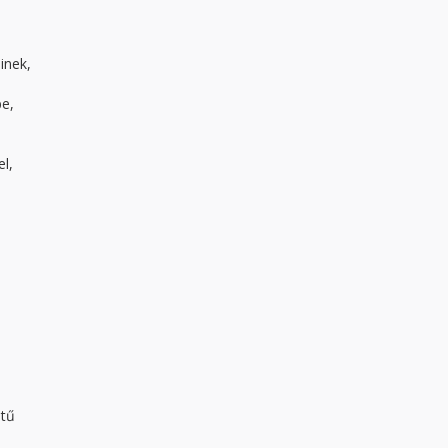
inek,
be,
l,
ntű