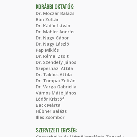
KORÁBBI OKTATÓK:
Dr. Móczár Balázs
Bán Zoltán
Dr. Kádár István
Dr. Mahler András
Dr. Nagy Gábor
Dr. Nagy László
Pap Miklós
Dr. Rémai Zsolt
Dr. Szendefy János
Szepesházi Attila
Dr. Takács Attila
Dr. Tompai Zoltán
Dr. Varga Gabriella
Vámos Máté János
Lődör Kristóf
Back Márta
Hübner Balázs
Illés Zsombor
SZERVEZETI EGYSÉG:
Geotechnika és Mérnökgeológia Tanszék