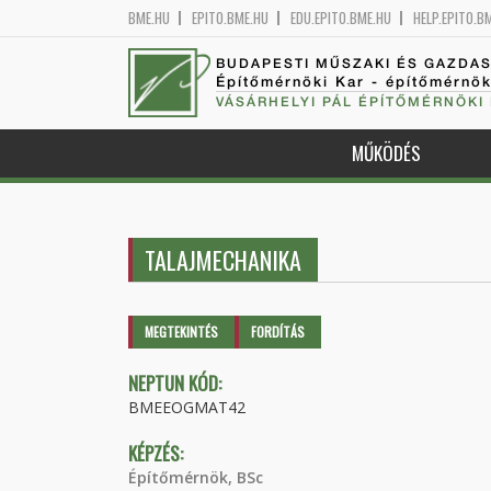
BME.HU
EPITO.BME.HU
EDU.EPITO.BME.HU
HELP.EPITO.B
BUDAPESTI MŰSZAKI ÉS GAZDA
Építőmérnöki Kar - építőmérnö
VÁSÁRHELYI PÁL ÉPÍTŐMÉRNÖKI
MŰKÖDÉS
TALAJMECHANIKA
Elsődleges fülek
MEGTEKINTÉS
(AKTÍV
FORDÍTÁS
FÜL)
NEPTUN KÓD:
BMEEOGMAT42
KÉPZÉS:
Építőmérnök, BSc