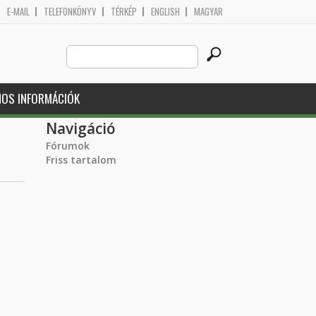
E-MAIL
TELEFONKÖNYV
TÉRKÉP
ENGLISH
MAGYAR
Search
Keresés űrlap
this
site
NOS INFORMÁCIÓK
Navigáció
Fórumok
Friss tartalom