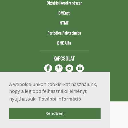
Oktatási keretrendszer
BMEnet
MTMT
Periodica Polytechnica
BME Alfa
KAPCSOLAT
A weboldalunkon cookie-kat használunk,
hogy a legjobb felhasználói élményt
nyújthassuk.
További információ
Impresszum
Copyright © 2020 BME Építőmérnöki Kar
Rendben!
1111 Budapest, Műegyetem rkp. 3.
+36 1 463 3531
webmester@emk.bme.hu