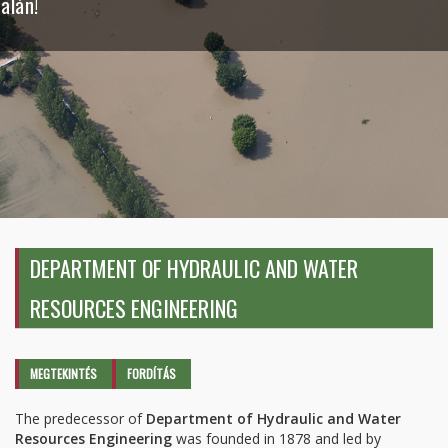
dalán!
DEPARTMENT OF HYDRAULIC AND WATER
RESOURCES ENGINEERING
Elsődleges fülek
MEGTEKINTÉS
(AKTÍV
FORDÍTÁS
FÜL)
The predecessor of
Department of Hydraulic and Water
Resources Engineering
was founded in 1878 and led by