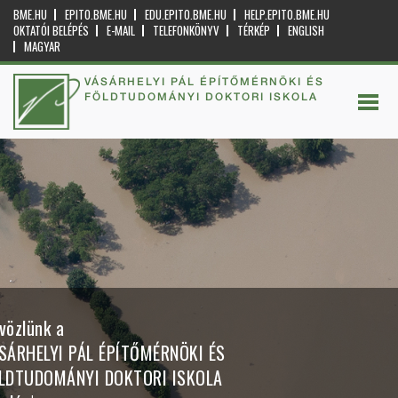
BME.HU
EPITO.BME.HU
EDU.EPITO.BME.HU
HELP.EPITO.BME.HU
OKTATÓI BELÉPÉS
E-MAIL
TELEFONKÖNYV
TÉRKÉP
ENGLISH
MAGYAR
VÁSÁRHELYI PÁL ÉPÍTŐMÉRNÖKI ÉS
FÖLDTUDOMÁNYI DOKTORI ISKOLA
vözlünk a
SÁRHELYI PÁL ÉPÍTŐMÉRNÖKI ÉS
LDTUDOMÁNYI DOKTORI ISKOLA