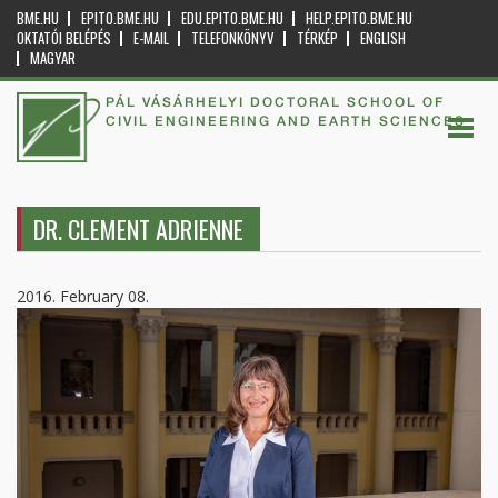
BME.HU
EPITO.BME.HU
EDU.EPITO.BME.HU
HELP.EPITO.BME.HU
OKTATÓI BELÉPÉS
E-MAIL
TELEFONKÖNYV
TÉRKÉP
ENGLISH
MAGYAR
PÁL VÁSÁRHELYI DOCTORAL SCHOOL OF
CIVIL ENGINEERING AND EARTH SCIENCES
DR. CLEMENT ADRIENNE
2016. February 08.