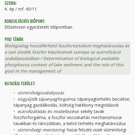
SZOBA:
K. ép / mf. 45/11.
KONZULTÁCIÓS IDŐPONT:
Előzetesen egyeztetett időpontban
PHD TÉMÁK
Biológiailag hozzáférhető foszfortartalom meghatározása és
a tavi üledék foszfor készletének szerepe az eutrofizáció
szabályozásában / Determination of biological available
phosphorus content of lake sediment and the role of this
pool in the management of
KUTATÁSI TERÜLET:
vízminőségszabályozás
vízgyűjtők tápanyagforgalma
: tápanyagterhelés becslése;
tápanyag gazdálkodás, költség-hatékony megoldások
eutrofizálódás és modellezése
: sekély tavak
foszforforgalma, a foszfor visszatartás mechanizmusai
tavakban és tározókban, a belső terhelés meghatározása
vízminőségi monitoring
: hazai felszíni vizek vízminőségi