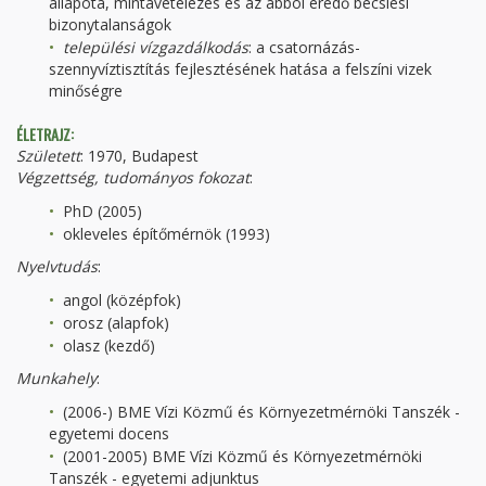
állapota, mintavételezés és az abból eredő becslési
bizonytalanságok
települési vízgazdálkodás
: a csatornázás-
szennyvíztisztítás fejlesztésének hatása a felszíni vizek
minőségre
ÉLETRAJZ:
Született
: 1970, Budapest
Végzettség, tudományos fokozat
:
PhD (2005)
okleveles építőmérnök (1993)
Nyelvtudás
:
angol (középfok)
orosz (alapfok)
olasz (kezdő)
Munkahely
:
(2006-) BME Vízi Közmű és Környezetmérnöki Tanszék -
egyetemi docens
(2001-2005) BME Vízi Közmű és Környezetmérnöki
Tanszék - egyetemi adjunktus