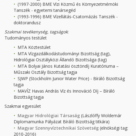
(1997-2000) BME Vízi Közmű és Környezetmérnöki
Tanszék - egyetemi tanársegéd
(1993-1996) BME Vízellátás-Csatornázás Tanszék -
doktorandusz
Szakmai tevékenység, tagságok
:
Tudományos testület
MTA Köztestület
MTA Vízgazdálkodástudományi Bizottság (tag),
Hidrológiai Osztályközi Állandó Bizottsága (tag)
MTA Bolyai János Kutatási ösztöndíj Kuratóriuma –
Műszaki Osztály Bizottság tagja
SJWP (Stockholm Junior Water Price) - Bíráló Bizottság
tagja
MAVÍZ Havas András Víz és Innováció Díj – Bíráló
Bizottság tagja
Szakmai egyesület
Magyar Hidrológiai Társaság
(Lászlóffy Woldemár
Diplomamunka Pályázat Bíráló Bizottság titkára)
Magyar Szennyvíztechnikai Szövetség
(elnökségi tag:
2010-2016)