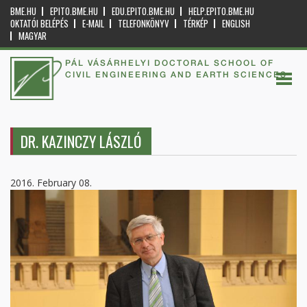
BME.HU
EPITO.BME.HU
EDU.EPITO.BME.HU
HELP.EPITO.BME.HU
OKTATÓI BELÉPÉS
E-MAIL
TELEFONKÖNYV
TÉRKÉP
ENGLISH
MAGYAR
PÁL VÁSÁRHELYI DOCTORAL SCHOOL OF
CIVIL ENGINEERING AND EARTH SCIENCES
DR. KAZINCZY LÁSZLÓ
2016. February 08.