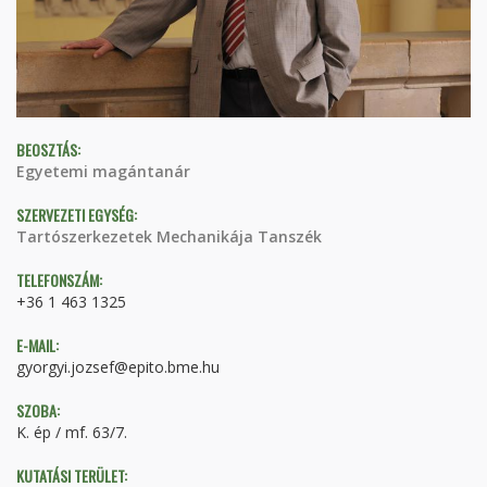
BEOSZTÁS:
Egyetemi magántanár
SZERVEZETI EGYSÉG:
Tartószerkezetek Mechanikája Tanszék
TELEFONSZÁM:
+36 1 463 1325
E-MAIL:
gyorgyi.jozsef@epito.bme.hu
SZOBA:
K. ép / mf. 63/7.
KUTATÁSI TERÜLET: