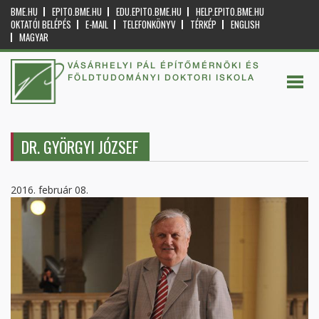
BME.HU
EPITO.BME.HU
EDU.EPITO.BME.HU
HELP.EPITO.BME.HU
OKTATÓI BELÉPÉS
E-MAIL
TELEFONKÖNYV
TÉRKÉP
ENGLISH
MAGYAR
VÁSÁRHELYI PÁL ÉPÍTŐMÉRNÖKI ÉS
FÖLDTUDOMÁNYI DOKTORI ISKOLA
DR. GYÖRGYI JÓZSEF
2016. február 08.