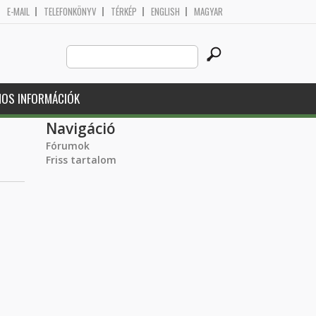
E-MAIL
TELEFONKÖNYV
TÉRKÉP
ENGLISH
MAGYAR
Search
Keresés űrlap
this
site
NOS INFORMÁCIÓK
Navigáció
Fórumok
Friss tartalom