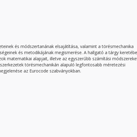
eteinek és módszertanának elsajátítása, valamint a törésmechanika
őségeinek és metodikájának megismerése. A hallgató a tárgy keretéb
k matematikai alapjait, illetve az egyszerűbb számítási módszereke
 szerkezetek törésmechanikán alapuló legfontosabb méretezési
 megjelenése az Eurocode szabványokban.