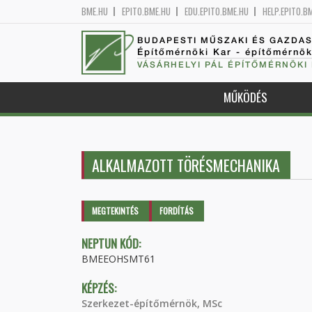
BME.HU
EPITO.BME.HU
EDU.EPITO.BME.HU
HELP.EPITO.B
BUDAPESTI MŰSZAKI ÉS GAZDA
Építőmérnöki Kar - építőmérnö
VÁSÁRHELYI PÁL ÉPÍTŐMÉRNÖKI
MŰKÖDÉS
ALKALMAZOTT TÖRÉSMECHANIKA
Elsődleges fülek
MEGTEKINTÉS
(AKTÍV
FORDÍTÁS
FÜL)
NEPTUN KÓD:
BMEEOHSMT61
KÉPZÉS:
Szerkezet-építőmérnök, MSc