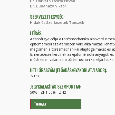
Dr. Horváth László István
Dr. Budaházy Viktor
SZERVEZETI EGYSÉG:
Hidak és Szerkezetek Tanszék
LEÍRÁS:
A tantárgya célja a törésmechanika alapvető ismer
építőmérnöki szakterületen való alkalmazási lehet
megismeri a törésmechanikai alapfogalmakat és azo
Ismertetésre kerülnek az építőmérnöki anyagok és
módszerei, valamint a törésmechanikai eljárások
HETI ÓRASZÁM (ELŐADÁS/GYAKORLAT/LABOR):
2/1/0
JEGYKIALAKÍTÁS SZEMPONTJAI:
50% - ZH1 50% - ZH2
Tananyag